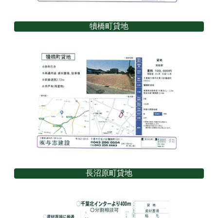
犢橋町貸地
長沼原町貸地